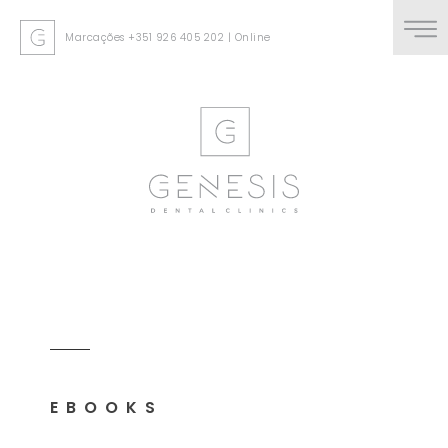
Marcações
+351 926 405 202
|
Online
EBOOKS