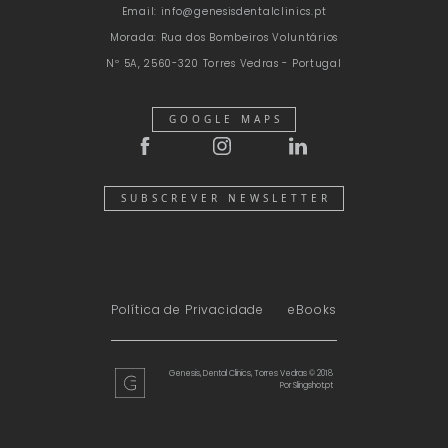
Email:
info@genesisdentalclinics.pt
Morada:
Rua dos Bombeiros Voluntários
Nº 5A, 2560-320 Torres Vedras - Portugal
GOOGLE MAPS
SUBSCREVER NEWSLETTER
Política de Privacidade
eBooks
Genesis, Dental Clinics, Torres Vedras © 2018
Por
Slingshot.pt