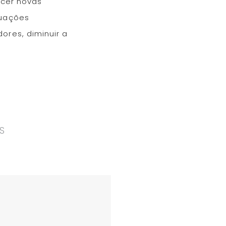
ecer novas
tuações
ores, diminuir a
S