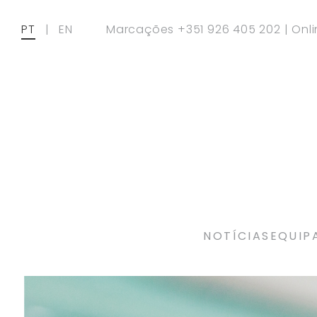
PT
|
EN
Marcações
+351 926 405 202
|
Onl
NOTÍCIAS
EQUIP