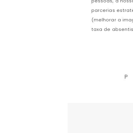
pessoas, a nossa
parcerias estra
(melhorar a ima
taxa de absenti