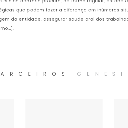
 clínica dentária procura, de forma regular, estabel
tégicas que podem fazer a diferença em inúmeras si
gem da entidade, assegurar saúde oral dos trabalhad
smo…).
PARCEIROS
GENESI