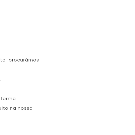
nte, procurámos
.
a forma
uito na nossa