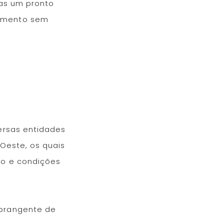
las um pronto
iamento sem
ersas entidades
 Oeste, os quais
do e condições
abrangente de